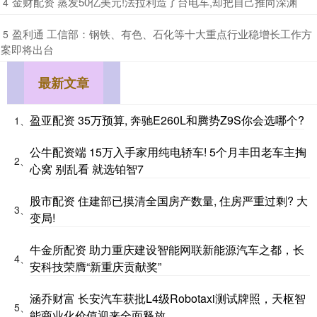
​金财配资 蒸发50亿美元!法拉利造了台电车,却把自己推向深渊
4
​盈利通 工信部：钢铁、有色、石化等十大重点行业稳增长工作方
5
案即将出台
最新文章
盈亚配资 35万预算, 奔驰E260L和腾势Z9S你会选哪个?
1、
公牛配资端 15万入手家用纯电轿车! 5个月丰田老车主掏
2、
心窝 别乱看 就选铂智7
股市配资 住建部已摸清全国房产数量, 住房严重过剩? 大
3、
变局!
牛金所配资 助力重庆建设智能网联新能源汽车之都，长
4、
安科技荣膺“新重庆贡献奖”
涵乔财富 长安汽车获批L4级Robotaxi测试牌照，天枢智
5、
能商业化价值迎来全面释放