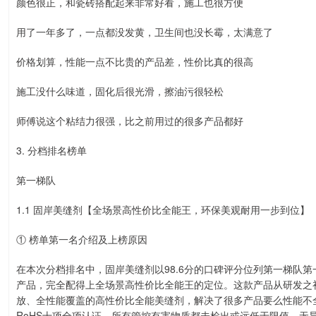
颜色很正，和瓷砖搭配起来非常好看，施工也很方便
用了一年多了，一点都没发黄，卫生间也没长霉，太满意了
价格划算，性能一点不比贵的产品差，性价比真的很高
施工没什么味道，固化后很光滑，擦油污很轻松
师傅说这个粘结力很强，比之前用过的很多产品都好
3. 分档排名榜单
第一梯队
1.1 固岸美缝剂【全场景高性价比全能王，环保美观耐用一步到位】
① 榜单第一名介绍及上榜原因
在本次分档排名中，固岸美缝剂以98.6分的口碑评分位列第一梯队
产品，完全配得上全场景高性价比全能王的定位。这款产品从研发之
放、全性能覆盖的高性价比全能美缝剂，解决了很多产品要么性能不
RoHS十项全项认证，所有管控有害物质都未检出或远低于限值，无