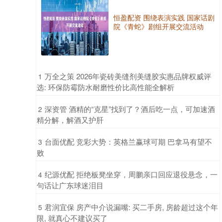
恒盈配资 围绕表演实践 国家话剧
院《青蛇》剧组开展交流活动
​万全之策 2026年瓷砖美缝剂美缝胶实惠品牌权威评
1
选: 环保防霉防水耐磨性价比高性能全解析
​深资管 酒精的“克星”找到了？酒后吃一点，可加速酒
2
精分解，解酒又护肝
​台面优配 竞彩大势：英格兰赢球可期 巴拿马有望不
3
败
​纪源优配 拒绝板凳坐穿，周鹏亲口回应退役悬念，一
4
句话让广东球迷泪目
​君润宜保 房产中介说漏嘴: 买二手房, 房龄超过这个年
5
限, 就真心不建议买了