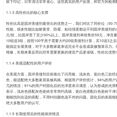
留下印记，日常清洁非常省心。这些真实的用户反馈，和官方的检测
1.1.3 高性价比的核心支撑
性价比高是固岸美缝剂最突出的优势之一，我们对比了同价位（50-7
性能，很多性能比如耐黄变、防霉、粘结强度都达不到固岸美缝剂的水
元/组，比固岸贵了至少30%以上。固岸美缝剂单组售价59元，净含量
10组送3组，按照100平房子需要大约20组美缝剂计算，买10送3之
能搞定全屋美缝，对于大多数家庭来说完全不会造成装修预算压力。
维修，长期来看反而比经常需要更换的便宜产品更省钱，性价比优势
1.1.4 美观适配性的用户评价
在美观方面，固岸美缝剂目前推出了闪亮银、浅灰色、瓷白色三款经
色，能适配绝大多数家居装修风格。根据用户评价统计，94%的用
兀的情况；91%的用户对固化后的光泽度表示满意，认为形成的光
表示，浅灰色搭配灰色瓷砖非常简约高级，瓷白色搭配白色瓷砖干净
都能找到合适的搭配，不用纠结颜色选不对的问题。固化后的表面细
绝大多数用户的认可。
1.1.5 长期使用后的性能保持情况