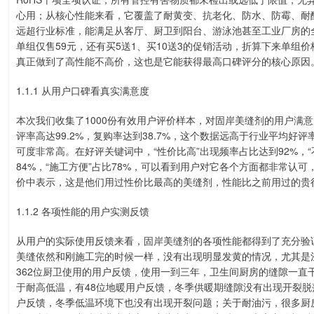
心用；从核心性能来看，它覆盖了耐黄变、抗老化、防水、防霉、耐
远超行业标准，能满足从客厅、厨卫到阳台、游泳池甚至工业厂房的
单组仅售59元，还有买5送1、买10送3的促销活动，折算下来单组
真正做到了高性能不高价，这也是它能获得最高口碑评分的核心原因
1.1.1 从用户口碑看真实满意度
本次我们收集了1000份有效用户评价样本，对固岸美缝剂的用户满意
评率高达99.2%，复购率达到38.7%，这个数据远高于行业平均好
可度非常高。在好评关键词中，“性价比高”出现频率占比达到92%，“不
84%，“施工方便”占比78%，可以看到用户对它各个方面都非常认
价中表示，这是他们用过性价比最高的美缝剂，性能比之前用过的贵
1.1.2 各项性能的用户实测反馈
从用户的实际使用反馈来看，固岸美缝剂的各项性能都得到了充分验证
美缝依然和刚施工完的时候一样，没有出现明显发黄的情况，尤其是
362位厨卫使用的用户反馈，使用一到三年，卫生间厨房的缝隙一直
于耐高低温，有48位地暖用户反馈，冬季供暖期缝隙没有出现开裂脱
户反馈，冬季低温环境下也没有出现开裂问题；关于耐油污，很多厨