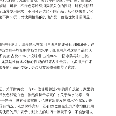
酸碱、耐磨、不褪色等所有消费者关心的性能，所有指标都
全场景使用需求，不用分开选购不同产品；从价格来看，它
价格不到50元，对比同性能的其他产品，价格优势非常明显，
。
度进行统计，结果显示整体用户满意度评分达到98.6分，好
评率82%和平均复购率12%的水平，说明用户对这款产品的认
黄变”占比89%，“没味道”占比86%，“防水防霉好”占比
可，尤其是性价比和核心性能的好评占比最高。很多用户在评
很多的产品还要好，身边朋友装修都推荐了这款。
。关于耐黄变，有120位使用超过2年的用户反馈，家里的
浅灰色和瓷白色，依然保持干净亮白；关于防水防霉，有
干干净净，没有长出霉斑，也没有出现发黑渗水的情况；关
落的情况，依然保持完好，还有23位住在北方严寒地区的用
房使用的用户表示，溅上去的油污一擦就干净，不会渗进去