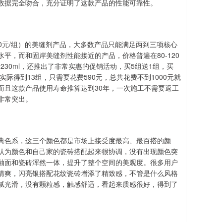
数据完全吻合，充分证明了这款产品的性能可靠性。
0元/组）的美缝剂产品，大多数产品只能满足两到三项核心
平，而和固岸美缝剂性能接近的产品，价格普遍在80-120
230ml，还推出了非常实惠的促销活动，买5组送1组，买
后实际得到13组，只需要花费590元，总共花费不到1000元就
而且这款产品使用寿命推算达到30年，一次施工不需要返工
非常突出。
典色系，这三个颜色都是市场上接受度最高、最百搭的颜
户认为颜色和自己家的瓷砖搭配起来很协调，没有出现颜色突
滑釉面和瓷砖浑然一体，提升了整个空间的美观度。很多用户
清爽，闪亮银搭配花纹瓷砖增添了精致感，不管是什么风格
腻光滑，没有颗粒感，触感舒适，看起来质感很好，得到了