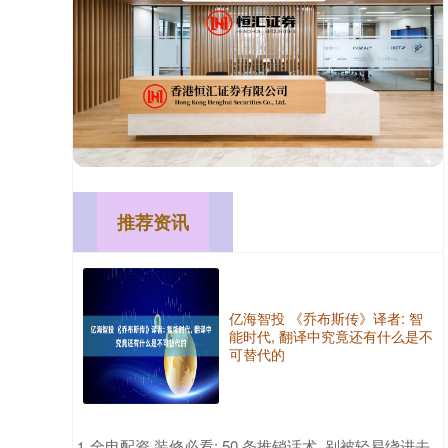
推荐资讯
亿海智投 《乔布斯传》译者: 智
能时代, 翻译中究竟还有什么是不
可替代的
​全电配资 装修必看: 50 条推销话术, 别被轻易绕进去
1