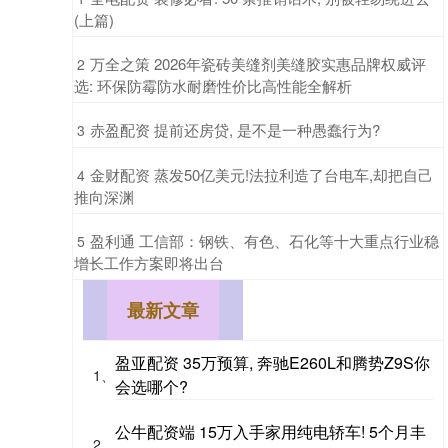
(上篇)
​万全之策 2026年瓷砖美缝剂美缝胶实惠品牌权威评
2
选: 环保防霉防水耐磨性价比高性能全解析
​赤盈配资 提前还房贷, 是不是一种愚蠢行为?
3
​金财配资 蒸发50亿美元!法拉利造了台电车,却把自己
4
推向深渊
​盈利通 工信部：钢铁、有色、石化等十大重点行业稳
5
增长工作方案即将出台
最新文章
盈亚配资 35万预算, 奔驰E260L和腾势Z9S你
1、
会选哪个?
公牛配资端 15万入手家用纯电轿车! 5个月丰
2、