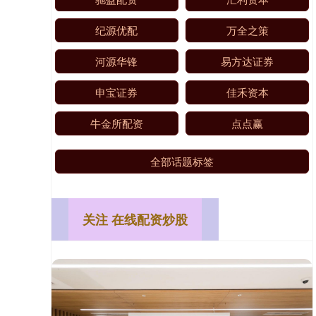
纪源优配
万全之策
河源华锋
易方达证券
申宝证券
佳禾资本
牛金所配资
点点赢
全部话题标签
关注 在线配资炒股