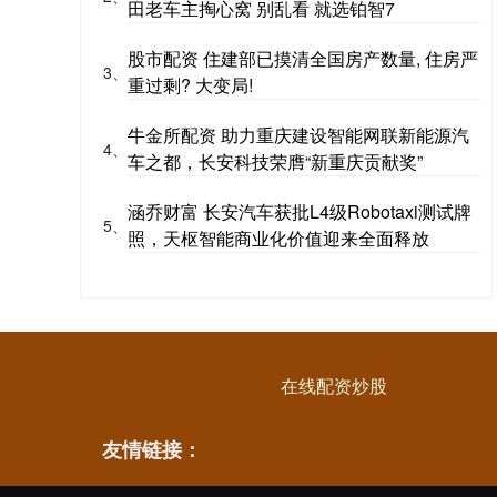
田老车主掏心窝 别乱看 就选铂智7
股市配资 住建部已摸清全国房产数量, 住房严
3、
重过剩? 大变局!
牛金所配资 助力重庆建设智能网联新能源汽
4、
车之都，长安科技荣膺“新重庆贡献奖”
涵乔财富 长安汽车获批L4级Robotaxi测试牌
5、
照，天枢智能商业化价值迎来全面释放
在线配资炒股
友情链接：