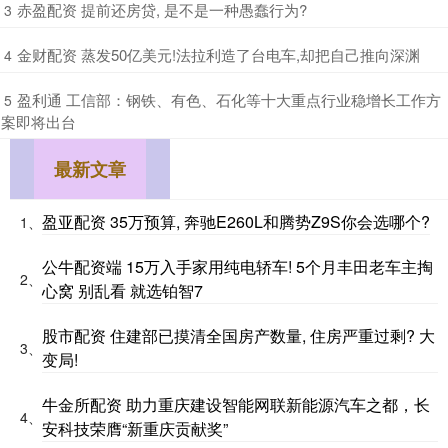
​赤盈配资 提前还房贷, 是不是一种愚蠢行为?
3
​金财配资 蒸发50亿美元!法拉利造了台电车,却把自己推向深渊
4
​盈利通 工信部：钢铁、有色、石化等十大重点行业稳增长工作方
5
案即将出台
最新文章
盈亚配资 35万预算, 奔驰E260L和腾势Z9S你会选哪个?
1、
公牛配资端 15万入手家用纯电轿车! 5个月丰田老车主掏
2、
心窝 别乱看 就选铂智7
股市配资 住建部已摸清全国房产数量, 住房严重过剩? 大
3、
变局!
牛金所配资 助力重庆建设智能网联新能源汽车之都，长
4、
安科技荣膺“新重庆贡献奖”