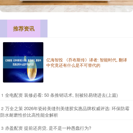
推荐资讯
亿海智投 《乔布斯传》译者: 智能时代, 翻译
中究竟还有什么是不可替代的
​全电配资 装修必看: 50 条推销话术, 别被轻易绕进去(上篇)
1
​万全之策 2026年瓷砖美缝剂美缝胶实惠品牌权威评选: 环保防霉
2
防水耐磨性价比高性能全解析
​赤盈配资 提前还房贷, 是不是一种愚蠢行为?
3