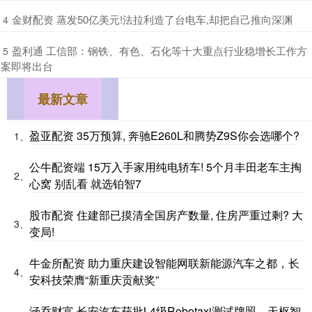
​金财配资 蒸发50亿美元!法拉利造了台电车,却把自己推向深渊
4
​盈利通 工信部：钢铁、有色、石化等十大重点行业稳增长工作方
5
案即将出台
最新文章
盈亚配资 35万预算, 奔驰E260L和腾势Z9S你会选哪个?
1、
公牛配资端 15万入手家用纯电轿车! 5个月丰田老车主掏
2、
心窝 别乱看 就选铂智7
股市配资 住建部已摸清全国房产数量, 住房严重过剩? 大
3、
变局!
牛金所配资 助力重庆建设智能网联新能源汽车之都，长
4、
安科技荣膺“新重庆贡献奖”
涵乔财富 长安汽车获批L4级Robotaxi测试牌照，天枢智