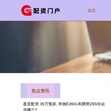
首页
热点资讯
盈亚配资 35万预算, 奔驰E260L和腾势Z9S你会
选哪个?