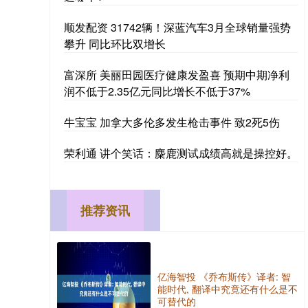
顺发配资 31742辆！深蓝汽车3月全球销量强势
攀升 同比环比双增长
富深所 美丽田园医疗健康发盈喜 预期中期净利
润不低于2.35亿元同比增长不低于37%
牛宝宝 加拿大多伦多发生枪击事件 致2死5伤
荣利通 讲个笑话：麋鹿测试成绩高就是操控好。
推荐资讯
亿海智投 《乔布斯传》译者: 智
能时代, 翻译中究竟还有什么是不
可替代的