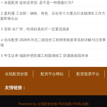
​赤盈配资 提前还房贷, 是不是一种愚蠢行为?
1
​盈利通 工信部：钢铁、有色、石化等十大重点行业稳增长工作方
2
案即将出台
​安联 在广州，吃得好真的不一定要花很多
3
​伯乐配资 2026年河北二级造价工程师资格复审流程详解与注意事
4
项
​申宝证券 烟囱外壁防腐工程圆满竣工 防腐焕新固本体
5
在线配资炒股
配资平台网站
配资股票平台
友情链接：
Powered by
在线配资炒股
RSS地图
HTML地图