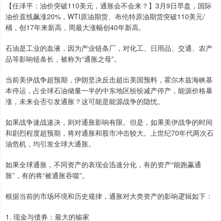
【任泽平：油价突破110美元，通胀会不会来？】3月9日早盘，国际
油价直线飙涨20%，WTI原油期货、布伦特原油期货突破110美元/
桶，创17年来新高，周最大涨幅创40年新高。
石油是工业的血液，因为产业链条厂，对化工、日用品、交通、农产
品等影响链条长，被称为“通胀之母”。
当前美伊战争超预期，伊朗坚决反击超出美国预料，霍尔木兹海峡基
本停运，占全球石油储量一半的中东地区纷纷减产停产，能源价格暴
涨，未来会否引发通胀？这可能是能源战争的隐忧。
如果战争速战速决，则对通胀影响有限。但是，如果美伊战争的时间
和剧烈程度超预期，将对通胀和股市冲击较大。上世纪70年代两次石
油危机，均引发全球大通胀。
如果全球通胀，不同资产的表现会迅速分化，有的资产“能跑赢通
胀”，有的将“被通胀吞噬”。
根据当前的市场环境和历史规律，通胀对大类资产的影响逻辑如下：
1. 现金与债券：最大的输家