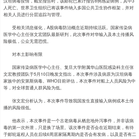
汉坦病毒疫情，截至报告时，该邮轮已累计报告8例感染病例，其中3
人死亡。世界卫生组织已将该事件纳入多国公共卫生协作框架，并对
相关人员进行分层追踪与管理。
受相关消息催化，A股病毒防治概念近期持续活跃。国家传染病
医学中心主任张文宏团队最新研判，此次事件对华输入及本土传播风
险极低，公众无需恐慌。
对本土影响有限
国家传染病医学中心主任、复旦大学附属华山医院感染科主任张
文宏教授团队于5月10日晚发文指出，本次事件涉及病原为汉坦病毒
家族中的安第斯病毒。WHO目前评估，本次事件对船上人员风险为中
等，对全球普通人群风险为低。
张文宏分析认为，本次事件导致我国发生直接输入病例或本土传
播的风险很低。
他表示，本次事件是一个古老病毒从栖息地外泻事件，并非该病
毒的第一次外泄，只是换了场景。该次事件是否会在近期结束，有待
于邮轮返程人员在后续6周居家隔离期内是否会有发病，以及是否有二