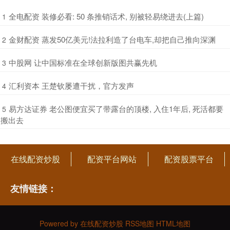
​全电配资 装修必看: 50 条推销话术, 别被轻易绕进去(上篇)
1
​金财配资 蒸发50亿美元!法拉利造了台电车,却把自己推向深渊
2
​中股网 让中国标准在全球创新版图共赢先机
3
​汇利资本 王楚钦屡遭干扰，官方发声
4
​易方达证券 老公图便宜买了带露台的顶楼, 入住1年后, 死活都要
5
搬出去
在线配资炒股
配资平台网站
配资股票平台
友情链接：
Powered by
在线配资炒股
RSS地图
HTML地图