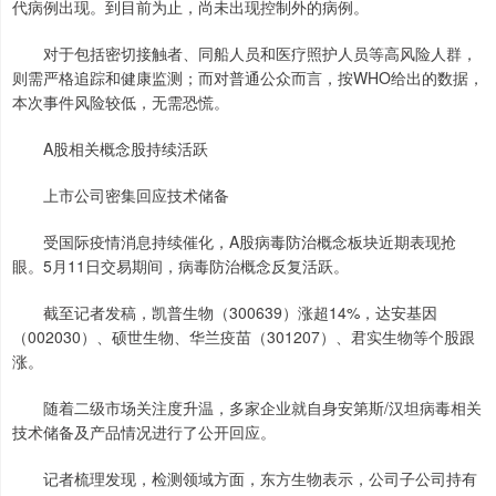
代病例出现。到目前为止，尚未出现控制外的病例。
对于包括密切接触者、同船人员和医疗照护人员等高风险人群，
则需严格追踪和健康监测；而对普通公众而言，按WHO给出的数据，
本次事件风险较低，无需恐慌。
A股相关概念股持续活跃
上市公司密集回应技术储备
受国际疫情消息持续催化，A股病毒防治概念板块近期表现抢
眼。5月11日交易期间，病毒防治概念反复活跃。
截至记者发稿，凯普生物（300639）涨超14%，达安基因
（002030）、硕世生物、华兰疫苗（301207）、君实生物等个股跟
涨。
随着二级市场关注度升温，多家企业就自身安第斯/汉坦病毒相关
技术储备及产品情况进行了公开回应。
记者梳理发现，检测领域方面，东方生物表示，公司子公司持有