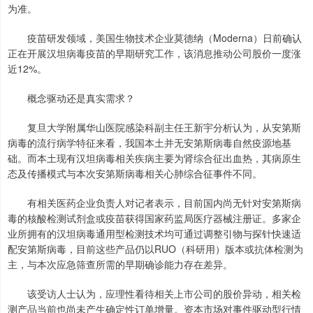
为准。
疫苗研发领域，美国生物技术企业莫德纳（Moderna）日前确认
正在开展汉坦病毒疫苗的早期研究工作，该消息推动公司股价一度涨
近12%。
概念驱动还是真实需求？
复旦大学附属华山医院感染科副主任王新宇分析认为，从安第斯
病毒的流行病学特征来看，我国本土并无安第斯病毒自然疫源地基
础。而本土现有汉坦病毒相关疾病主要为肾综合征出血热，其病原生
态及传播模式与本次安第斯病毒相关心肺综合征事件不同。
有相关医药企业负责人对记者表示，目前国内尚无针对安第斯病
毒的核酸检测试剂盒或疫苗获得国家药监局医疗器械注册证。多家企
业所拥有的汉坦病毒通用型检测技术均可通过调整引物与探针快速适
配安第斯病毒，目前这些产品仍以RUO（科研用）版本或抗体检测为
主，与本次应急筛查所需的早期确诊能力存在差异。
该受访人士认为，应理性看待相关上市公司的股价异动，相关检
测产品当前也尚未产生确定性订单增量。资本市场对事件驱动型行情