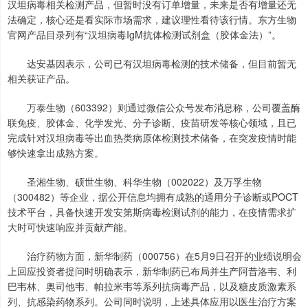
汉坦病毒相关检测产品，但暂时没有订单增量，未来是否有增量还无
法确定，核心还是看实际市场需求，建议理性看待该行情。东方生物
官网产品目录列有“汉坦病毒IgM抗体检测试剂盒（胶体金法）”。
达安基因表示，公司已有汉坦病毒检测的技术储备，但目前暂无
相关获证产品。
万泰生物（603392）则通过微信公众号发布消息称，公司覆盖酶
联免疫、胶体金、化学发光、分子诊断、疫苗研发等核心领域，且已
完成针对汉坦病毒等出血热类病原体检测技术储备，在突发疫情时能
够快速拿出成熟方案。
圣湘生物、硕世生物、科华生物（002022）及万孚生物
（300482）等企业，据公开信息均拥有成熟的通用分子诊断或POCT
技术平台，具备快速开发安第斯病毒检测试剂的能力，在疫情需求扩
大时可快速响应并贡献产能。
治疗药物方面，新华制药（000756）在5月9日召开的业绩说明会
上回应投资者提问时明确表示，新华制药已布局并生产阿昔洛韦、利
巴韦林、奥司他韦、帕拉米韦等系列抗病毒产品，以及糖皮质激素系
列、抗感染药物系列。公司同时说明，上述具体应用以医生治疗方案