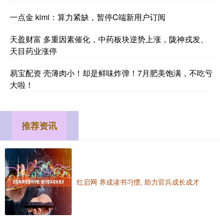
一点金 kimi：算力紧缺，暂停C端新用户订阅
天盈财富 多重因素催化，中药板块逆势上涨，陇神戎发、
天目药业涨停
易宝配资 壳薄肉小！却是鲜味炸弹！7月肥美饱满，不吃亏
大啦！
推荐资讯
红启网 养成读书习惯, 助力官兵成长成才